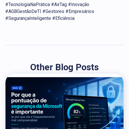
#TecnologiaNaPrática #AirTag #Inovação
#AGBGestãoDeTI #Gestores #Empresários
#SegurançaInteligente #Eficiência
Other Blog Posts