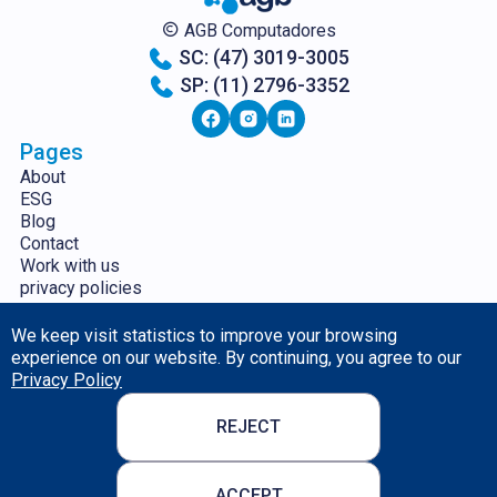
AGB Computadores
SC: (47) 3019-3005
SP: (11) 2796-3352
Pages
About
ESG
Blog
Contact
Work with us
privacy policies
Services
We keep visit statistics to improve your browsing
Servers
Data Security
experience on our website. By continuing, you agree to our
Rental and Sale of Equipment
Cloud Backup
Privacy Policy
IT Management
Monitoring Plus
Corporate Emails
Corporate Wi-Fi
REJECT
Software Licenses
Boutique de Software
Cloud Computing
POWER BI: Indicadores
ACCEPT