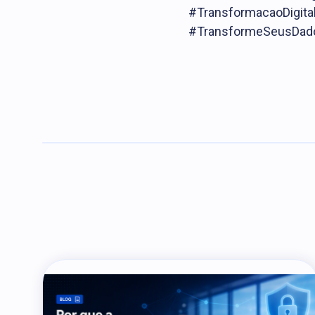
#TransformacaoDigita
#TransformeSeusDad