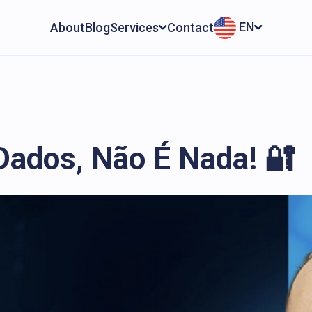
EN
About
Blog
Services
Contact
Dados, Não É Nada! 🔐