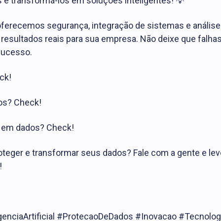
os e transformá-los em soluções inteligentes! 💡
oferecemos segurança, integração de sistemas e anális
resultados reais para sua empresa. Não deixe que falha
ucesso.
ck!
dos? Check!
 em dados? Check!
roteger e transformar seus dados? Fale com a gente e l
!
enciaArtificial #ProtecaoDeDados #Inovacao #Tecnolog