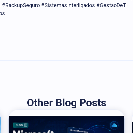
l #BackupSeguro #SistemasInterligados #GestaoDeTI
os
Other Blog Posts