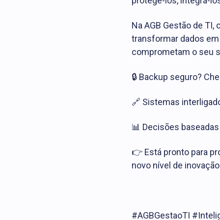
protegê-los, integrá-l
Na AGB Gestão de TI, 
transformar dados em 
comprometam o seu s
🔒 Backup seguro? Che
🔗 Sistemas interliga
📊 Decisões baseadas
👉 Está pronto para p
novo nível de inovação
#AGBGestaoTI #Intelig