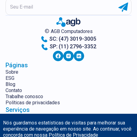
AGB Computadores
SC: (47) 3019-3005
SP: (11) 2796-3352
Páginas
Sobre
ESG
Blog
Contato
Trabalhe conosco
Políticas de privacidades
Serviços
Servidores
Segurança da
Aluguel e Venda de
Informação
Nós guardamos estatísticas de visitas para melhorar sua
Equipamentos
Backup em Nuvem
experiência de navegação em nosso site. Ao continuar, você
Gestão de TI
Monitoramento Plus
concorda com nossa
Política de Privacidade