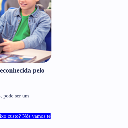
reconhecida pelo
, pode ser um
aixo custo? Nós vamos te