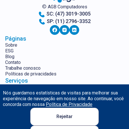
AGB Computadores
SC: (47) 3019-3005
SP: (11) 2796-3352
Páginas
Sobre
ESG
Blog
Contato
Trabalhe conosco
Políticas de privacidades
Serviços
Servidores
Segurança da
Aluguel e Venda de
Informação
Nós guardamos estatísticas de visitas para melhorar sua
Equipamentos
Backup em Nuvem
experiência de navegação em nosso site. Ao continuar, você
Gestão de TI
Monitoramento Plus
concorda com nossa
Política de Privacidade
Emails Corporativos
Wi-Fi Corporativo
Licenças de Software
Boutique de Software
Rejeitar
Cloud Computing
POWER BI: Indicadores