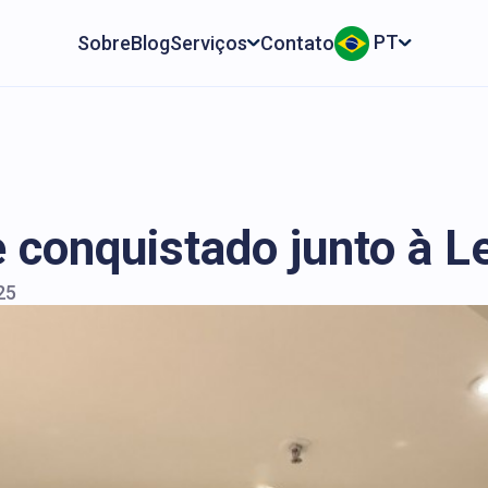
PT
Sobre
Blog
Serviços
Contato
 conquistado junto à L
25