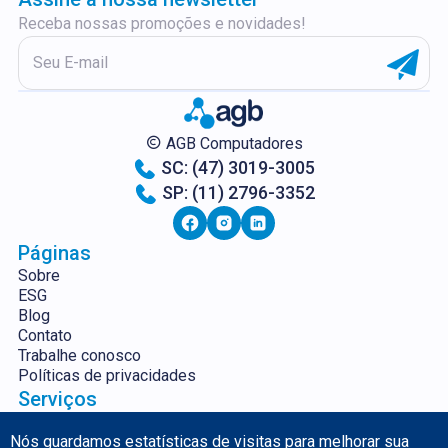
Receba nossas promoções e novidades!
AGB Computadores
SC: (47) 3019-3005
SP: (11) 2796-3352
Páginas
Sobre
ESG
Blog
Contato
Trabalhe conosco
Políticas de privacidades
Serviços
Servidores
Segurança da
Nós guardamos estatísticas de visitas para melhorar sua
Aluguel e Venda de
Informação